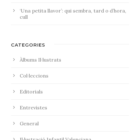
‘Una petita llavor’: qui sembra, tard o d’hora,
cull
CATEGORIES
Àlbums Il·lustrats
Col·leccions
Editorials
Entrevistes
General
Il·lustració Infantil Valenciana