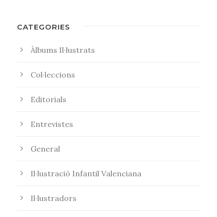
CATEGORIES
Àlbums Il·lustrats
Col·leccions
Editorials
Entrevistes
General
Il·lustració Infantil Valenciana
Il·lustradors