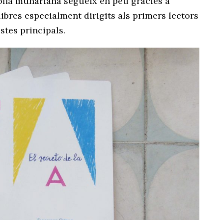
sofia munariana segueix en peu gràcies a
libres especialment dirigits als primers lectors
stes principals.