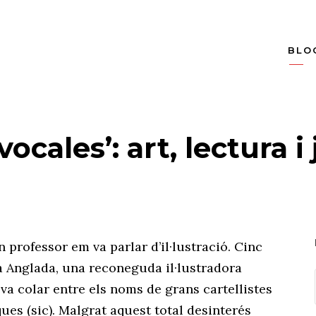
BLO
vocales’: art, lectura i 
 professor em va parlar d’il·lustració. Cinc
a Anglada, una reconeguda il·lustradora
va colar entre els noms de grans cartellistes
ues (sic). Malgrat aquest total desinterés