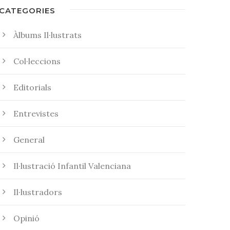
CATEGORIES
Àlbums Il·lustrats
Col·leccions
Editorials
Entrevistes
General
Il·lustració Infantil Valenciana
Il·lustradors
Opinió