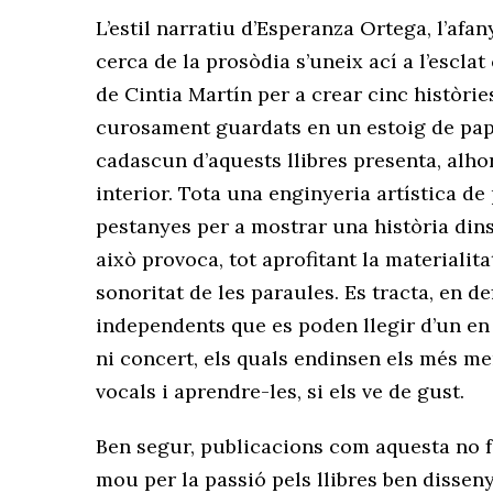
L’estil narratiu d’Esperanza Ortega, l’afany
cerca de la prosòdia s’uneix ací a l’escla
de Cintia Martín per a crear cinc històrie
curosament guardats en un estoig de paper
cadascun d’aquests llibres presenta, alhora
interior. Tota una enginyeria artística de
pestanyes per a mostrar una història dins 
això provoca, tot aprofitant la materialitat 
sonoritat de les paraules. Es tracta, en de
independents que es poden llegir d’un en u
ni concert, els quals endinsen els més m
vocals i aprendre-les, si els ve de gust.
Ben segur, publicacions com aquesta no f
mou per la passió pels llibres ben disseny