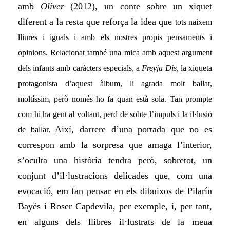
amb
Oliver
(2012), un conte sobre un xiquet
diferent a la resta que reforça la idea que
tots naixem
lliures i iguals i amb els nostres propis pensaments i
opinions. Relacionat també una mica amb aquest argument
dels infants amb caràcters especials, a
Freyja Dis,
la xiqueta
protagonista d’aquest àlbum, li agrada molt ballar,
moltíssim, però només ho fa quan està sola. Tan prompte
com hi ha gent al voltant, perd de
sobte
l’impuls i la il·lusió
Així, darrere d’una portada que no es
de ballar.
correspon amb la sorpresa que amaga l’interior,
s’oculta una història tendra però, sobretot, un
conjunt d’il·lustracions delicades que, com una
evocació, em fan pensar en els dibuixos de Pilarín
Bayés i Roser Capdevila, per exemple, i, per tant,
en
alguns d
els llibres il·lustrats de la meua