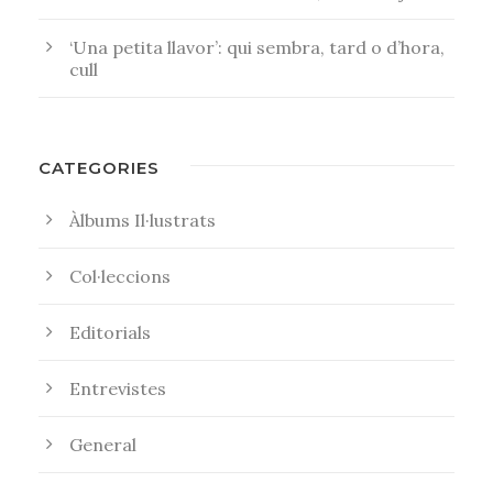
‘Una petita llavor’: qui sembra, tard o d’hora,
cull
CATEGORIES
Àlbums Il·lustrats
Col·leccions
Editorials
Entrevistes
General