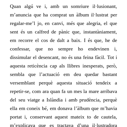
Quan algú ve i, amb un somriure il·lusionant,
m’anuncia que ha comprat un àlbum il·lustrat per
regalar-me’l jo, en canvi, més que alegria, el que
sent és un calfred de pànic que, instantàniament,
em recorre el cos de dalt a baix. I és que, he de
confessar, que no sempre ho endevinen i,
dissimular el desencant, no és una feina fàcil. Tot i
aquesta reticència cap als llibres inesperats, però,
sembla que l’actuació em deu quedar bastant
versemblant perquè aquesta situació tendeix a
repetir-se, com ara quan fa un mes la mare arribava
del seu viatge a Islàndia i amb prudència, perquè
ella em coneix bé, em donava l’àlbum que m’havia
portat i, conservant aquest mateix to de cautela,
m’explicava que es tractava d’una il·lustradora