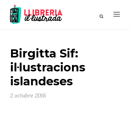
Birgitta Sif:
il·lustracions
islandeses
2 octubre 2016