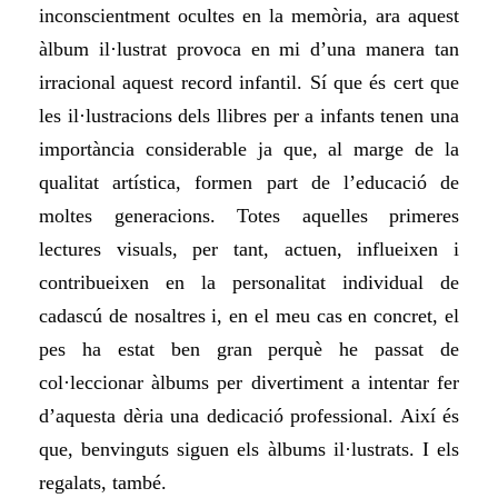
inconscientment ocultes en la memòria, ara aquest
àlbum il·lustrat provo
ca
en mi d’una manera tan
irracional aquest record infantil.
S
í que és cert que
les il·lustracions dels llibres per a infants tenen una
importància considerable ja que, al marge de la
qualitat artística, formen part de l’educació de
m
oltes
generacions. T
otes aquelles primeres
lectures visuals, per tant, actuen, influeixen i
contribueixen en la personalitat individual de
cadascú de nosaltres i, en el meu cas en concret, el
pes ha estat ben gran perquè he passat de
col·leccionar àlbums per divertiment a intentar fer
d’aques
ta dèria
una dedicació professional. Així és
que, benvinguts siguen els àlbums il·lustrats. I els
regalats, també.