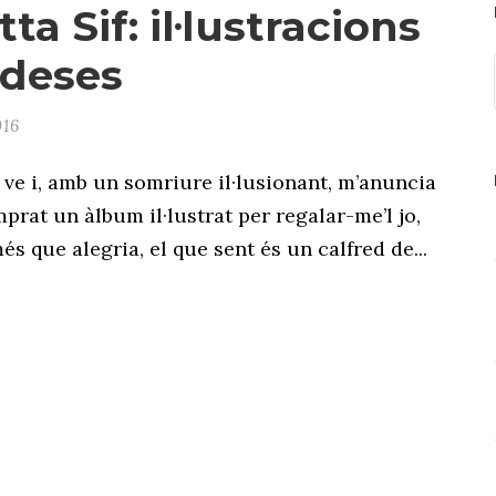
tta Sif: il·lustracions
ndeses
016
ve i, amb un somriure il·lusionant, m’anuncia
prat un àlbum il·lustrat per regalar-me’l jo,
és que alegria, el que sent és un calfred de...