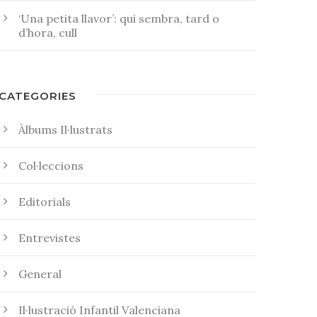
‘Una petita llavor’: qui sembra, tard o
d’hora, cull
CATEGORIES
Àlbums Il·lustrats
Col·leccions
Editorials
Entrevistes
General
Il·lustració Infantil Valenciana