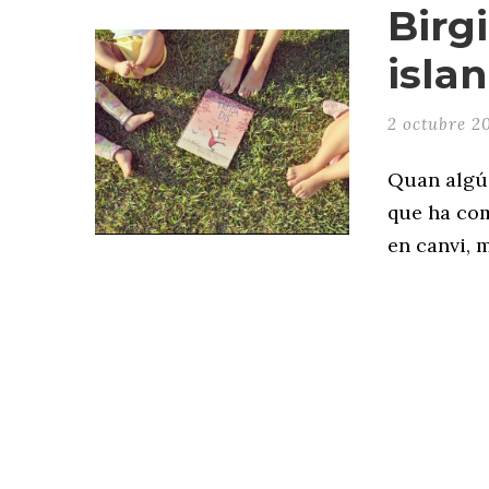
Birgi
isla
2 octubre 2
Quan algú 
que ha com
en canvi, m