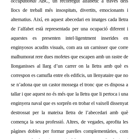
occupational ABC,
un recorregut alfabètic a través dels
llocs de treball més insospitats, divertits, emocionants i
alternatius. Així, en aquest abecedari en imatges ca
da lletra
de l’alfabet està representada per una ocupació diferent i
aquestes es presenten intel·ligentment inserides en
enginyosos acudits visuals, com ara
un carnisser que corre
malhumorat rere dues mofetes que escapen amb un rastre de
llonganisses al llarg d’un carrer on la lletra amb què es
correspon es camufla entre els edificis, un llenyataire que no
se n’adona que un castor mossega el tronc que es disposa a
tallar i que aquest no és més que la lletra que li pertoca i una
enginyera naval que es sorprén en trobar el vaixell dissenyat
destrossat per la mateixa lletra de l’abecedari amb què
comença la seua professió. Altres, de vegades, aprofita les
pàgines dobles per formar parelles complementàries, com