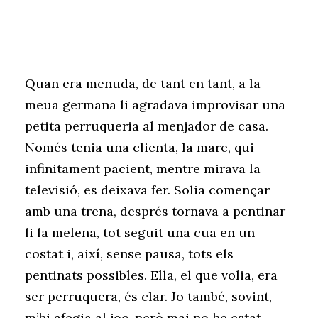
Quan era menuda, de tant en tant, a la
meua germana li agradava improvisar una
petita perruqueria al menjador de casa.
Només tenia una clienta, la mare, qui
infinitament pacient, mentre mirava la
televisió, es deixava fer. Solia començar
amb una trena, després tornava a pentina
r-
li
la melena, tot seguit una cua en un
costat i, així, sense pausa, tots els
pentinats possibles. Ella, el que volia, era
ser perruquera, és clar. Jo també, sovint,
m’hi afegia al joc, però mai no he estat