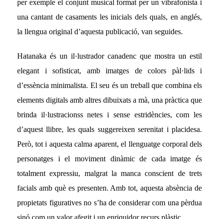
per exemple el conjunt musical format per un vibrafonista i
una cantant de casaments les inicials dels quals, en anglés,
la llengua original d’aquesta publicació, van seguides.
Hatanaka és un il·lustrador canadenc que mostra un estil
elegant i sofisticat, amb imatges de colors pàl·lids i
d’essència minimalista. El seu és un treball que combina els
elements digitals amb altres dibuixats a mà, una pràctica que
brinda il·lustracionss netes i sense estridències, com les
d’aquest llibre, les quals suggereixen serenitat i placidesa.
Però, tot i aquesta calma aparent, el llenguatge corporal dels
personatges i el moviment dinàmic de cada imatge és
totalment expressiu, malgrat la manca conscient de trets
facials amb què es presenten. Amb tot, aquesta absència de
propietats figuratives no s’ha de considerar com una pèrdua
sinó com un valor afegit i un enriquidor recurs plàstic.