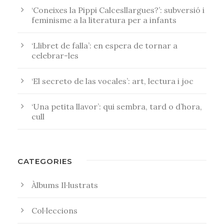
‘Coneixes la Pippi Calcesllargues?’: subversió i
feminisme a la literatura per a infants
‘Llibret de falla’: en espera de tornar a
celebrar-les
‘El secreto de las vocales’: art, lectura i joc
‘Una petita llavor’: qui sembra, tard o d’hora,
cull
CATEGORIES
Àlbums Il·lustrats
Col·leccions