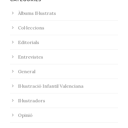
Àlbums Il·lustrats
Col·leccions
Editorials
Entrevistes
General
Il·lustració Infantil Valenciana
Il·lustradors
Opinió