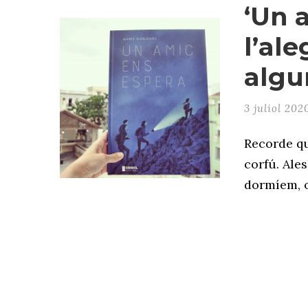
‘Un 
l’al
algu
3 juliol 202
Recorde qu
corfú. Ales
dormíem, o 