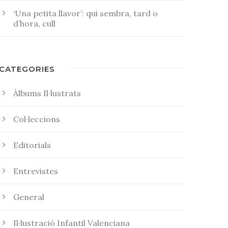
‘Una petita llavor’: qui sembra, tard o
d’hora, cull
CATEGORIES
Àlbums Il·lustrats
Col·leccions
Editorials
Entrevistes
General
Il·lustració Infantil Valenciana