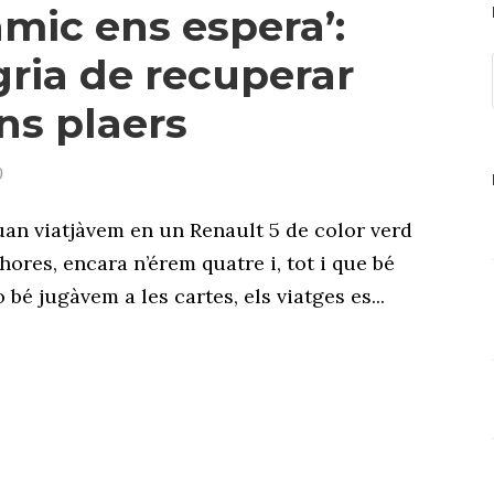
amic ens espera’:
egria de recuperar
ns plaers
0
an viatjàvem en un Renault 5 de color verd
hores, encara n’érem quatre i, tot i que bé
bé jugàvem a les cartes, els viatges es...