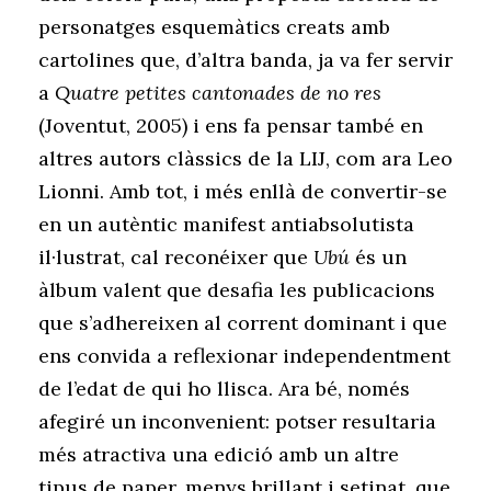
personatges esquemàtics creats amb
cartolines que, d’altra banda, ja va fer servir
a
Quatre petites cantonades de no res
(Joventut, 2005) i ens fa pensar també en
altres autors clàssics de la LIJ, com ara Leo
Lionni. Amb tot, i més enllà de convertir-se
en un autèntic manifest antiabsolutista
il·lustrat, cal reconéixer que
Ubú
és un
àlbum valent que desafia les publicacions
que s’adhereixen al corrent dominant i que
ens convida a reflexionar independentment
de l’edat de qui ho llisca. Ara bé, només
afegiré un inconvenient: potser resultaria
més atractiva una edició amb un altre
tipus de paper, menys brillant i setinat, que