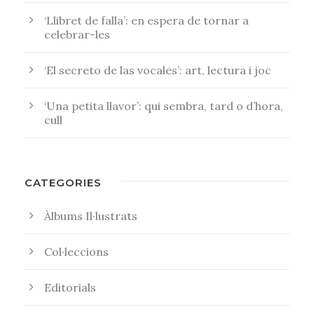
‘Llibret de falla’: en espera de tornar a
celebrar-les
‘El secreto de las vocales’: art, lectura i joc
‘Una petita llavor’: qui sembra, tard o d’hora,
cull
CATEGORIES
Àlbums Il·lustrats
Col·leccions
Editorials