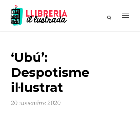
‘Ubú’:
Despotisme
il·lustrat
20 novembre 2020