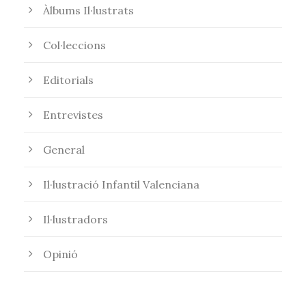
Àlbums Il·lustrats
Col·leccions
Editorials
Entrevistes
General
Il·lustració Infantil Valenciana
Il·lustradors
Opinió