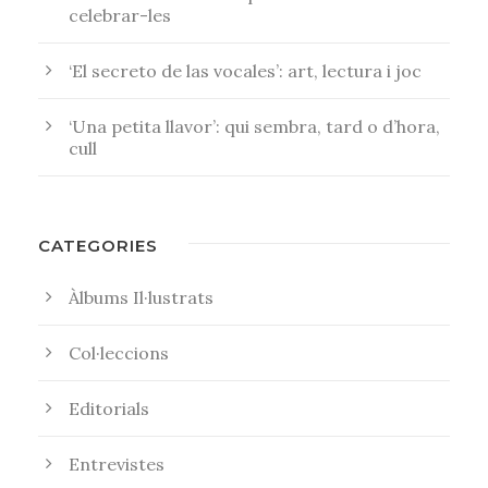
celebrar-les
‘El secreto de las vocales’: art, lectura i joc
‘Una petita llavor’: qui sembra, tard o d’hora,
cull
CATEGORIES
Àlbums Il·lustrats
Col·leccions
Editorials
Entrevistes