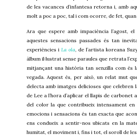
de les vacances d’infantesa retorna i, amb aq
molt a poc a poc, tal i com ocorre, de fet, qua
Ara que espere amb impaciència l’agost, el
aquestes sensacions passades és tan inevit
experiències i
La ola
, de l’artista koreana Su
àlbum il·lustrat sense paraules que retrata l’ex
mitjançant una història tan s
enzilla
com és l
vegada. Aquest és, per
això
, un relat mut qu
delecta amb imatges delicioses que celebren 
de Lee a l’hora d’aplicar el llapis de carbonet am
del color la que contribueix intensament en la
emocions i sensacions és tan exacta que acons
ens condueix a sentir-nos ubicats en la matei
humitat, el moviment i, fins i tot, el soroll de le