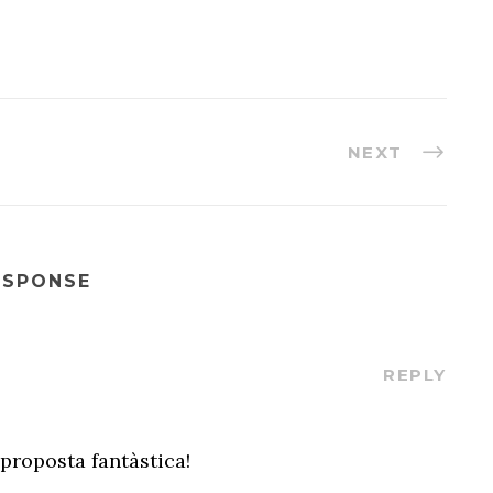
NEXT
ESPONSE
REPLY
 proposta fantàstica!