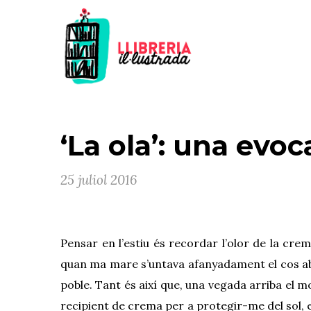
‘La ola’: una evoc
25 juliol 2016
Pensar en l’estiu és recordar l’olor de la cre
quan ma mare s’untava afan
yada
ment el cos a
poble. Tant és així que, una vegada arriba el 
recipient de crema per a protegir-me del sol, el