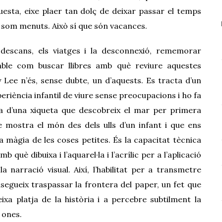
uesta, eixe plaer tan dolç de deixar passar el temps
n som menuts. Això sí que són vacances.
 descans, els viatges i la desconnexió, rememorar
able com buscar llibres amb què reviure aquestes
zy Lee
n’
és, sense dubte, un d’aquests. Es tracta d’un
periència infantil de viure sense preocupacions i ho fa
a d’una xiqueta que descobreix el mar per primera
e mostra el món des dels ulls d’un infant i que ens
la màgia de les coses
petite
s. És la capacitat tècnica
b què dibuixa i l’aquarel·la i l’acrílic per a l’aplicació
 narració visual. Així, l’habilitat per a transmetre
egueix traspassar la frontera del paper, un fet que
xa platja de la història i a percebre subtilment la
s ones.