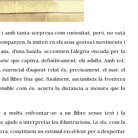
 i amb tanta sorpresa com curiositat, però, no està
companyen, l
a
imiten en els seus gestos i moviments i
 aus, d’una banda, accentuen l’alegria viscuda per la
stic que captiva, definitivament, els adults. Amb tot,
 essencial d’aquest relat és, precisament, el mar, el
del llibre fins que, finalment, sucumbeix la frontera
evisible com és, acurta la distància a mesura que la
a molts enfrontar-se a un llibre sense text i la
e ajude a interpretar les il·lustracions,
La ola
, com la
adora, constitueix un estímul excel·lent per a despertar