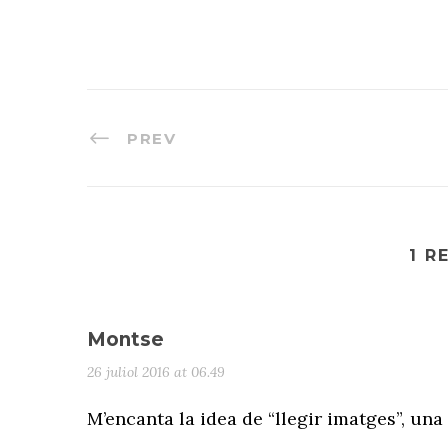
PREV
1 R
Montse
26 juliol 2016 at 06.49
M’encanta la idea de “llegir imatges”, una