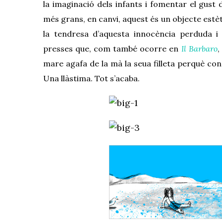
la imaginació dels infants i fomentar el gust d
més grans, en canvi, aquest és un objecte estèt
la tendresa d’aquesta innocència perduda i 
presses que, com
també
ocorre
en
Il Barbaro
,
mare agafa de la mà la seua fill
eta
perquè consi
Una llàstima. Tot s’acaba.