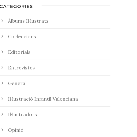
CATEGORIES
Àlbums Il·lustrats
Col·leccions
Editorials
Entrevistes
General
Il·lustració Infantil Valenciana
Il·lustradors
Opinió