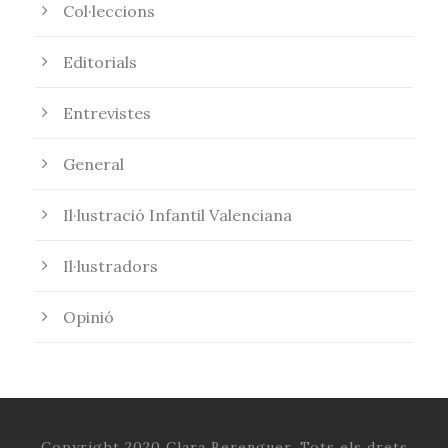
Col·leccions
Editorials
Entrevistes
General
Il·lustració Infantil Valenciana
Il·lustradors
Opinió
Copyright 2020 Clara Berenguer. Tots els drets