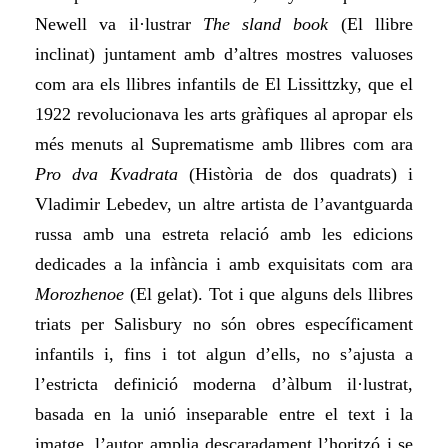
Newell va il·lustrar
The sland book
(El llibre
inclinat) juntament amb d’altres mostres valuoses
com ara els llibres infantils de El Lissittzky, que el
1922 revolucionava les arts gràfiques al apropar els
més menuts al Suprematisme amb llibres com ara
Pro dva Kvadrata
(Història de dos quadrats) i
Vladimir Lebedev, un altre artista de l’avantguarda
russa amb una estreta relació amb les edicions
dedicades a la infància i amb exquisitats com ara
Morozhenoe
(El gelat). Tot i que alguns dels llibres
triats per Salisbury no són obres específicament
infantils i, fins i tot algun d’ells, no s’ajusta a
l’estricta definició moderna d’àlbum il·lustrat,
basada en la unió inseparable entre el text i la
imatge, l’autor amplia descaradament l’horitzó i se