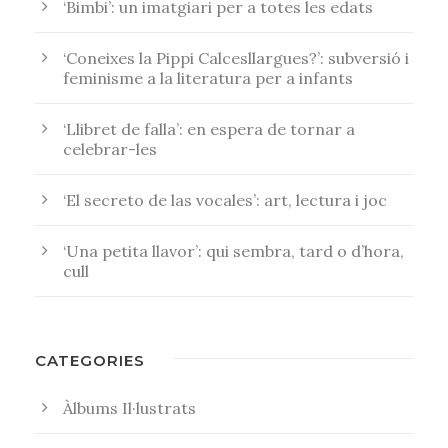
‘Bimbi’: un imatgiari per a totes les edats
‘Coneixes la Pippi Calcesllargues?’: subversió i
feminisme a la literatura per a infants
‘Llibret de falla’: en espera de tornar a
celebrar-les
‘El secreto de las vocales’: art, lectura i joc
‘Una petita llavor’: qui sembra, tard o d’hora,
cull
CATEGORIES
Àlbums Il·lustrats