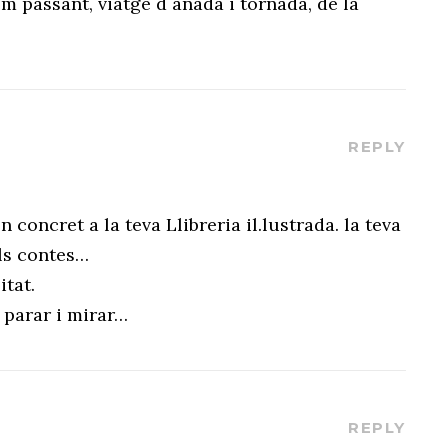
 passant, viatge d´anada i tornada, de la
REPLY
concret a la teva Llibreria il.lustrada. la teva
els contes…
itat.
 parar i mirar…
REPLY