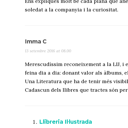
Ens expliques molt bé cada plana que anem
soledat a la companyia i la curiositat.
Imma C
13 setembre 2016 at 08.00
Merescudíssim reconeixement a la LIJ, i en 
feina dia a dia: donant valor als àlbums, 
Una Literatura que ha de tenir més visibil
Cadascun dels llibres que tractes són per
Llibreria Il·lustrada