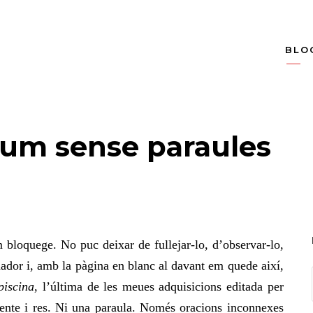
BLO
lbum sense paraules
 bloquege. No puc deixar de fullejar-lo, d’observar-lo,
nador i, amb
la pàgina
en blanc al davant em quede així,
piscina
, l’última de les meues adquisicions editada per
ntente i res. Ni una paraula. Només oracions inconnexes