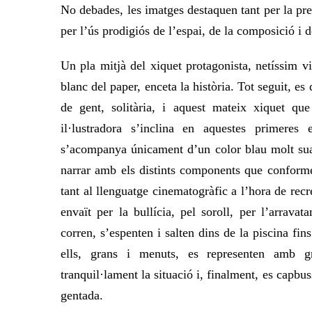
No debades, les imatges destaquen tant per la pres
per l’ús prodigiós de l’espai, de la composició i d
Un pla mitjà del xiquet protagonista, netíssim v
blanc del paper, enceta la història. Tot seguit, es
de gent, solitària, i aquest mateix xiquet q
il·lustradora s’inclina en aquestes primere
s’acompanya únicament d’un color blau molt suau
narrar amb els distints components que conformen
tant al llenguatge cinematogràfic a l’hora de recr
envaït per la bullícia, pel soroll, per l’arrav
corren, s’espenten i salten dins de la piscina fin
ells, grans i menuts, es representen amb gr
tranquil·lament la situació i, finalment, es capbus
gentada.