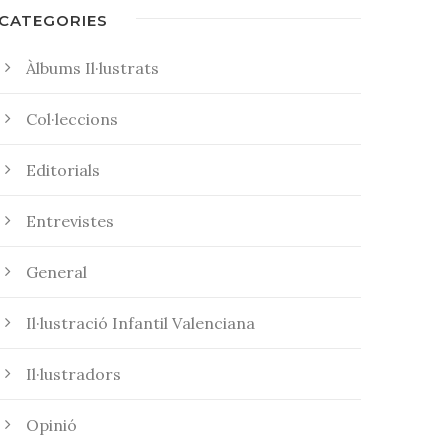
CATEGORIES
Àlbums Il·lustrats
Col·leccions
Editorials
Entrevistes
General
Il·lustració Infantil Valenciana
Il·lustradors
Opinió