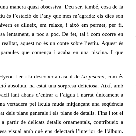
una manera quasi obsessiva. Deu ser, també, cosa de la
tiu és l’estació de l’any que més m’agrada: els dies són
ivern es dilueix, em relaxe, i això em permet, per fi,
sa lentament, a poc a poc. De fet, tal i com ocorre
en
 realitat, aquest no és un conte sobre l’estiu. Aquest és
e paraules que comença i acaba en una piscina. I que
i Hyeon Lee i la descoberta casual de
La piscina,
com és
ció absoluta,
ha estat una sorpresa deliciosa. Així, amb
cil·lant abans d’entrar a l’aigua i narrat únicament a
 una vertadera pel·lícula muda mitjançant una seqüència
at dels p
lan
s generals i els pl
an
s de detalls. Fins i tot el
i a partir de delicats detalls ornamentals, contribueix a
uesa visual amb què ens delectarà l’interior de l’àlbum.