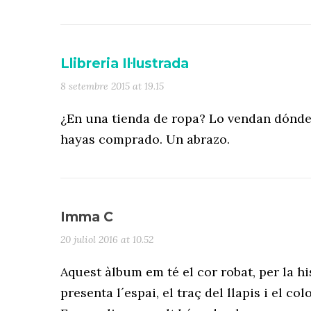
Llibreria Il·lustrada
8 setembre 2015 at 19.15
¿En una tienda de ropa? Lo vendan dónde 
hayas comprado. Un abrazo.
Imma C
20 juliol 2016 at 10.52
Aquest àlbum em té el cor robat, per la hi
presenta l´espai, el traç del llapis i el colo