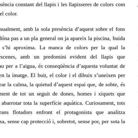
ència constant del llapis i les llapisseres de colors com
el color.
isualment, amb la sola presència d’aquest sobre el fons
 dóna pas a un pla general on ja apareix la piscina, buida
ue s’hi aproxima. La manca de colors per la qual la
s escenes, amb un predomini evident del llapis que
 per a l’aigua, és conseqüència d’aquesta voluntat de
 la imatge. El buit, el color i el dibuix s’uneixen per
ear la calma, la quietud d’aquest espai que, de sobte, és
atament de tot un seguit de dones, homes i xiquets que
s abarrotar tota la superfície aquàtica. Curiosament, tots
ans flotadors enfront el protagonista que analitza
sa, sense cap protecció i, sobretot, sense por, per sota la