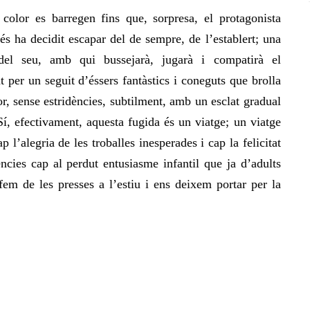
l color
es barreg
en fins que, sorpresa, el protagonista
és ha decidit escapar del de sempre, de l’establert; una
del seu, amb qui bussejarà, jugarà i compatirà el
 per un seguit d’éssers fantàstics i coneguts que brolla
ior, sense estridències, subtilment,
amb
un esclat
gradual
Sí, efectivament, aquesta fugida és un viatge; un viatge
p l’alegria de les troballes inesperades i cap la felicitat
cies cap al perdut entusiasme infantil que ja d’adults
m de les presses a l’estiu i ens deixem portar per la