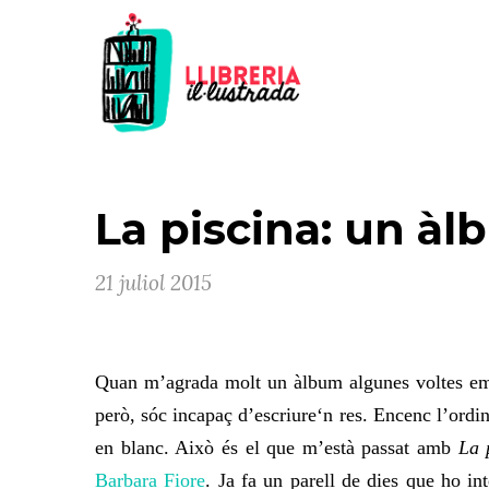
La piscina: un à
21 juliol 2015
Quan m’agrada molt un àlbum
algunes voltes
em
però, sóc incapaç d’escriure
‘n
res. Encenc l’ordi
en blanc.
A
ixò és el que m’està passat amb
La 
Barbara Fiore
. Ja fa un parell de dies que ho i