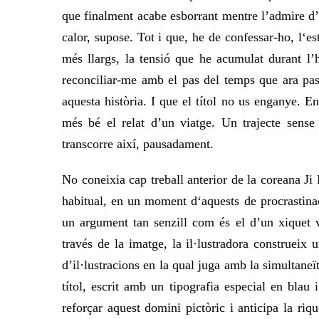
que finalment acabe esborrant mentre l’admire d’
calor, supose. Tot i que, he de confessar-
ho
, l
‘es
més llargs, la tensió que he acumulat durant l’h
reconciliar-me amb el pas del temps que ara pas
aquesta història. I que el títol no us enganye. En
més bé el relat d’un viatge. Un trajecte sens
transcorre així, pausadament.
No coneixia cap treball anterior de la coreana J
habitual, en un moment d
‘aquests de
procrastina
un argument tan s
enzill
com és el d’un xiquet va
través de la imatge, la il·lustradora construeix
d’il·lustracions en la qual juga amb la simultaneït
títol, escrit amb un tipografia especial en blau 
reforçar aquest domini pictòric i anticipa la riq