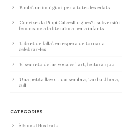
‘Bimbi’: un imatgiari per a totes les edats
‘Coneixes la Pippi Calcesllargues?’: subversió i
feminisme a la literatura per a infants
‘Llibret de falla’: en espera de tornar a
celebrar-les
‘El secreto de las vocales’: art, lectura i joc
‘Una petita llavor’: qui sembra, tard o d’hora,
cull
CATEGORIES
Àlbums Il·lustrats