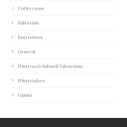
Col·leccions
Editorials
Entrevistes
General
Il·lustració Infantil Valenciana
Il·lustradors
Opinió