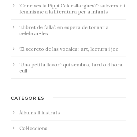
‘Coneixes la Pippi Calcesllargues?’: subversió i
feminisme a la literatura per a infants
‘Llibret de falla’: en espera de tornar a
celebrar-les
‘El secreto de las vocales’: art, lectura i joc
‘Una petita llavor’: qui sembra, tard o d’hora,
cull
CATEGORIES
Àlbums Il·lustrats
Col·leccions