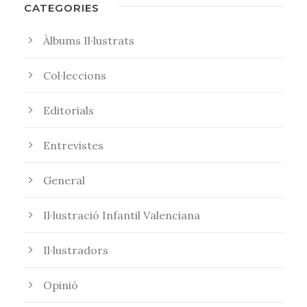
CATEGORIES
Àlbums Il·lustrats
Col·leccions
Editorials
Entrevistes
General
Il·lustració Infantil Valenciana
Il·lustradors
Opinió