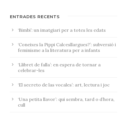
ENTRADES RECENTS
‘Bimbi’: un imatgiari per a totes les edats
‘Coneixes la Pippi Calcesllargues?’: subversió i
feminisme a la literatura per a infants
‘Llibret de falla’: en espera de tornar a
celebrar-les
‘El secreto de las vocales’: art, lectura i joc
‘Una petita llavor’: qui sembra, tard o d’hora,
cull