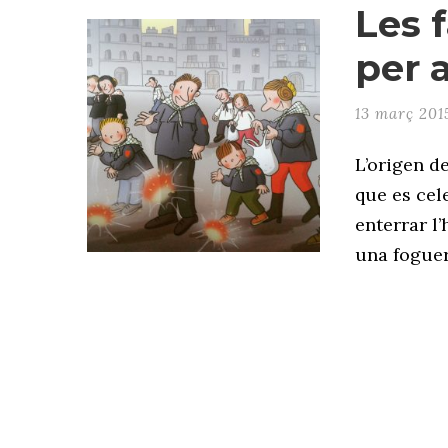
Les f
per a
13 març 201
L’origen de
que es cel
enterrar l
una foguera