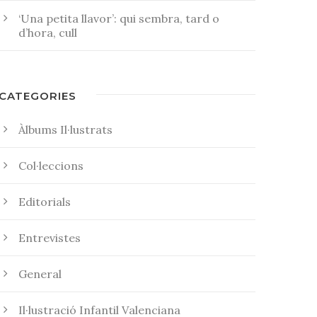
‘Una petita llavor’: qui sembra, tard o
d’hora, cull
CATEGORIES
Àlbums Il·lustrats
Col·leccions
Editorials
Entrevistes
General
Il·lustració Infantil Valenciana