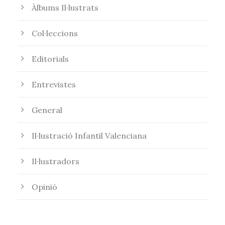
Àlbums Il·lustrats
Col·leccions
Editorials
Entrevistes
General
Il·lustració Infantil Valenciana
Il·lustradors
Opinió