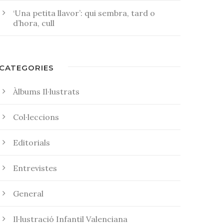
‘Una petita llavor’: qui sembra, tard o
d’hora, cull
CATEGORIES
Àlbums Il·lustrats
Col·leccions
Editorials
Entrevistes
General
Il·lustració Infantil Valenciana