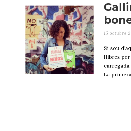
Gall
bone
15 octubre 
Si sou d’a
llibres pe
carregada 
La primera,