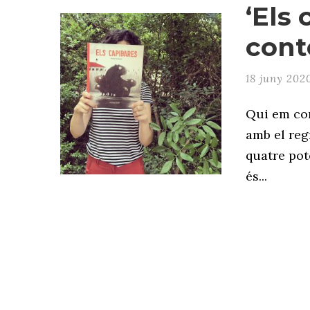
‘Els 
cont
18 juny 202
Qui em con
amb el reg
quatre pot
és...