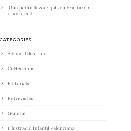
‘Una petita llavor’: qui sembra, tard o
d’hora, cull
CATEGORIES
Àlbums Il·lustrats
Col·leccions
Editorials
Entrevistes
General
Il·lustració Infantil Valenciana