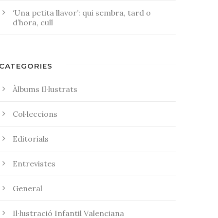
‘Una petita llavor’: qui sembra, tard o
d’hora, cull
CATEGORIES
Àlbums Il·lustrats
Col·leccions
Editorials
Entrevistes
General
Il·lustració Infantil Valenciana