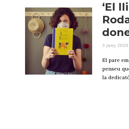
‘El l
Roda
don
3 juny 2020
El pare em
penseu que
la dedicatò