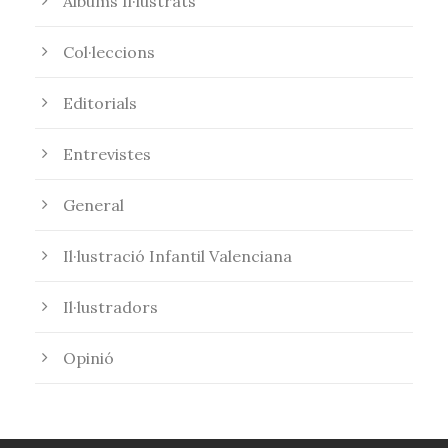
Àlbums Il·lustrats
Col·leccions
Editorials
Entrevistes
General
Il·lustració Infantil Valenciana
Il·lustradors
Opinió