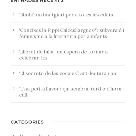
ENTRADES RECENTS
‘Bimbi’: un imatgiari per a totes les edats
‘Coneixes la Pippi Calcesllargues?’: subversió i
feminisme a la literatura per a infants
‘Llibret de falla’: en espera de tornar a
celebrar-les
‘El secreto de las vocales’: art, lectura i joc
‘Una petita llavor’: qui sembra, tard o d’hora,
cull
CATEGORIES