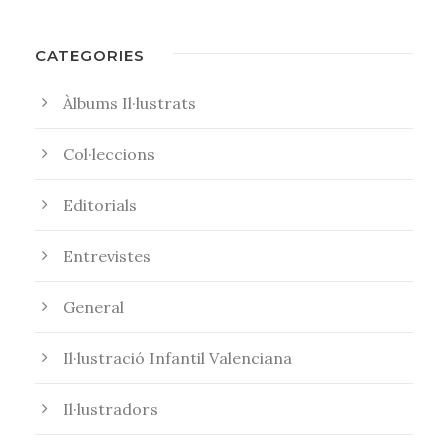
CATEGORIES
Àlbums Il·lustrats
Col·leccions
Editorials
Entrevistes
General
Il·lustració Infantil Valenciana
Il·lustradors