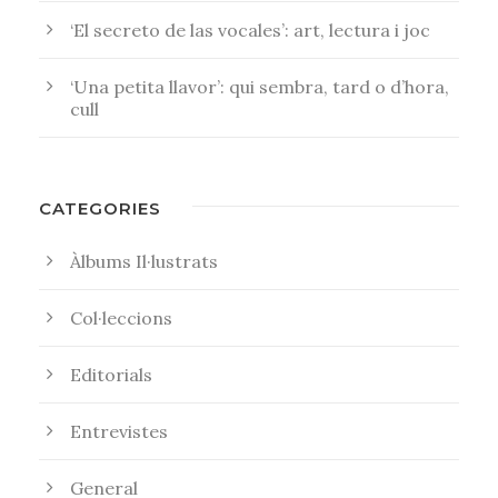
‘El secreto de las vocales’: art, lectura i joc
‘Una petita llavor’: qui sembra, tard o d’hora,
cull
CATEGORIES
Àlbums Il·lustrats
Col·leccions
Editorials
Entrevistes
General