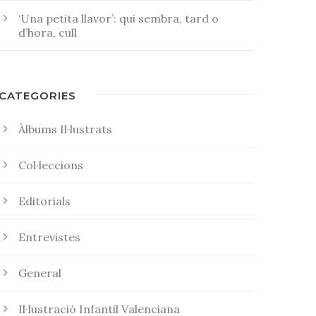
‘Una petita llavor’: qui sembra, tard o
d’hora, cull
CATEGORIES
Àlbums Il·lustrats
Col·leccions
Editorials
Entrevistes
General
Il·lustració Infantil Valenciana