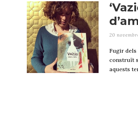
‘Vazi
d’am
20 novembr
Fugir dels
construït s
aquests ten