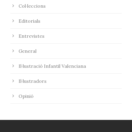
Col·leccions
Editorials
Entrevistes
General
Il·lustració Infantil Valenciana
Il·lustradors
Opinió