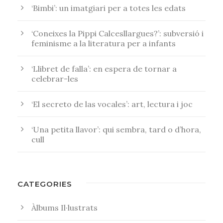
‘Bimbi’: un imatgiari per a totes les edats
‘Coneixes la Pippi Calcesllargues?’: subversió i
feminisme a la literatura per a infants
‘Llibret de falla’: en espera de tornar a
celebrar-les
‘El secreto de las vocales’: art, lectura i joc
‘Una petita llavor’: qui sembra, tard o d’hora,
cull
CATEGORIES
Àlbums Il·lustrats