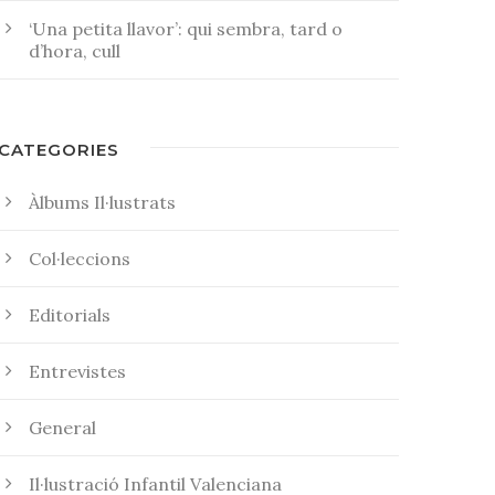
‘Una petita llavor’: qui sembra, tard o
d’hora, cull
CATEGORIES
Àlbums Il·lustrats
Col·leccions
Editorials
Entrevistes
General
Il·lustració Infantil Valenciana