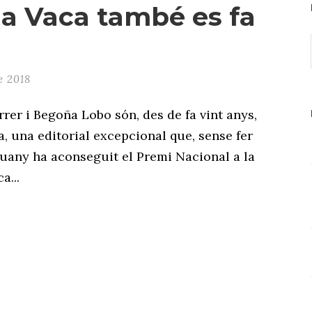
a Vaca també es fa
e 2018
rrer i Begoña Lobo són, des de fa vint anys,
, una editorial excepcional que, sense fer
guany ha aconseguit el Premi Nacional a la
a...