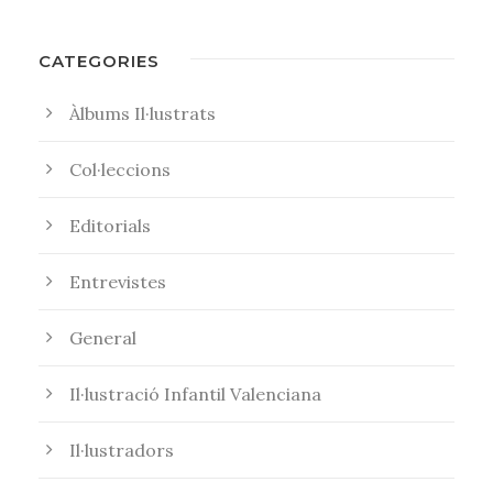
CATEGORIES
Àlbums Il·lustrats
Col·leccions
Editorials
Entrevistes
General
Il·lustració Infantil Valenciana
Il·lustradors