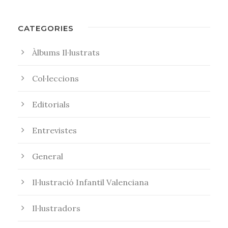
CATEGORIES
Àlbums Il·lustrats
Col·leccions
Editorials
Entrevistes
General
Il·lustració Infantil Valenciana
Il·lustradors