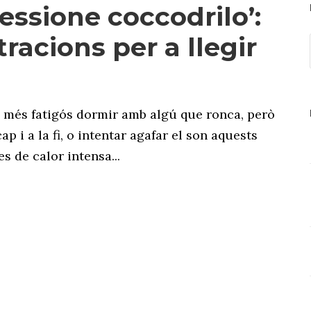
fessione coccodrilo’:
stracions per a llegir
s més fatigós dormir amb algú que ronca, però
ap i a la fi, o intentar agafar el son aquests
s de calor intensa...