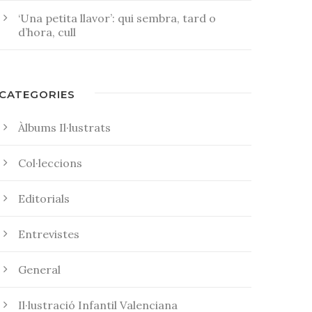
‘Una petita llavor’: qui sembra, tard o
d’hora, cull
CATEGORIES
Àlbums Il·lustrats
Col·leccions
Editorials
Entrevistes
General
Il·lustració Infantil Valenciana