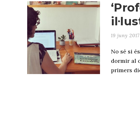
‘Pro
il·lu
19 juny 2017
No sé si é
dormir al c
primers die