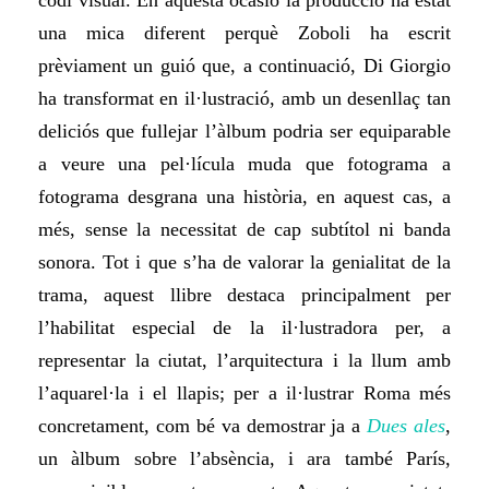
codi visual. En aquesta ocasió la producció ha estat
una mica diferent perquè Zoboli ha escrit
prèviament un guió que, a continuació, Di Giorgio
ha transformat en il·lustració, amb un desenllaç tan
deliciós que fullejar l’àlbum podria ser equiparable
a veure una pel·lícula muda que fotograma a
fotograma desgrana una història, en aquest cas, a
més, sense
la necessitat
de cap subtítol ni banda
sonora. Tot i que s’ha de valorar la genialitat de la
trama, aquest llibre destaca principalment per
l’habilitat especial de la il·lustradora per, a
representar la ciutat, l’arquitectura i la llum amb
l’aquarel·la i el llapis; per a il·lustrar Roma més
concretament, com bé va demostrar ja a
Dues ales
,
un àlbum sobre l’absència, i ara també París,