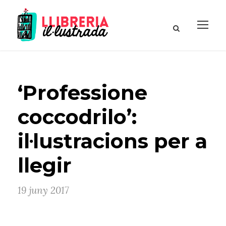
‘Professione
coccodrilo’:
il·lustracions per a
llegir
19 juny 2017