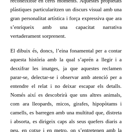
reconeixible en certs moments. Aquestes propietats
plàstiques particularitzen un discurs visual amb una
gran personalitat artística i força expressiva que ara
s’enriqueix amb una capacitat narrativa
vertaderament sorprenent.
El dibuix és, doncs, l’eina fonamental per a contar
aquesta història amb la qual s’aprén a llegir i a
desxifrar les imatges, ja que aquestes reclamen
parar-se, delectar-se i observar amb atenció per a
entendre el relat i no deixar escapar els detalls.
Només així es descobrirà que uns
altres
animals,
com ara
lleopards, micos, girafes, hipopòtams i
camells, es barregen amb una multitud que, distreta
i absorta, es dirigeix caps als seus quefers diaris
a
peu, en cotxe i en metro, on s’entretenen amb la