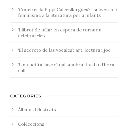
‘Coneixes la Pippi Calcesllargues?’: subversió i
feminisme a la literatura per a infants
‘Llibret de falla’: en espera de tornar a
celebrar-les
‘El secreto de las vocales’: art, lectura i joc
‘Una petita llavor’: qui sembra, tard o d’hora,
cull
CATEGORIES
Àlbums Il·lustrats
Col·leccions