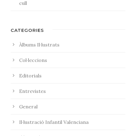
cull
CATEGORIES
Àlbums Il·lustrats
Col·leccions
Editorials
Entrevistes
General
Il·lustració Infantil Valenciana