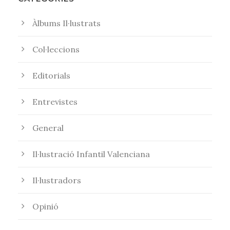
Àlbums Il·lustrats
Col·leccions
Editorials
Entrevistes
General
Il·lustració Infantil Valenciana
Il·lustradors
Opinió