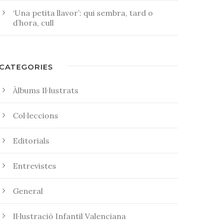
‘Una petita llavor’: qui sembra, tard o
d’hora, cull
CATEGORIES
Àlbums Il·lustrats
Col·leccions
Editorials
Entrevistes
General
Il·lustració Infantil Valenciana