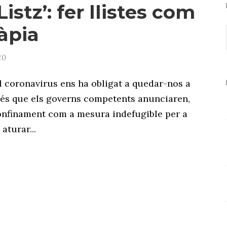
Listz’: fer llistes com
ràpia
20
el coronavirus ens ha obligat a quedar-nos a
és que els governs competents anunciaren,
 confinament com a mesura indefugible per a
aturar...