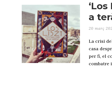
‘Los 
a te
20 març 20
La crisi d
casa despr
per fi, el
combatre i 