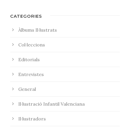
CATEGORIES
Àlbums Il·lustrats
Col·leccions
Editorials
Entrevistes
General
Il·lustració Infantil Valenciana
Il·lustradors