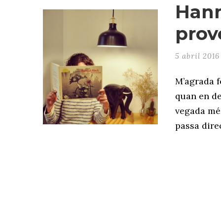
Hann
prov
5 abril 2016
M’agrada fe
quan en de
vegada més
passa direc