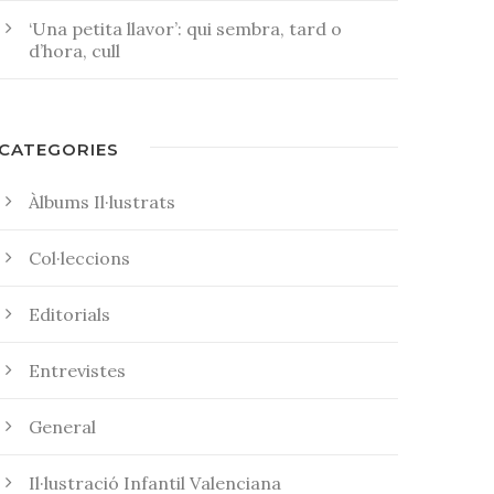
‘Una petita llavor’: qui sembra, tard o
d’hora, cull
CATEGORIES
Àlbums Il·lustrats
Col·leccions
Editorials
Entrevistes
General
Il·lustració Infantil Valenciana