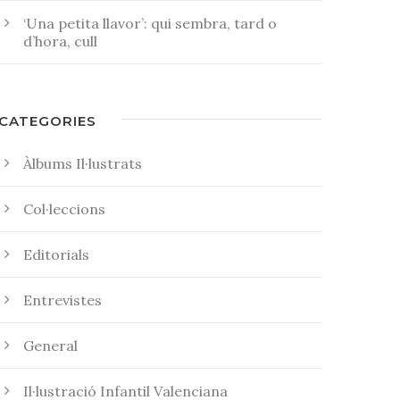
‘Una petita llavor’: qui sembra, tard o
d’hora, cull
CATEGORIES
Àlbums Il·lustrats
Col·leccions
Editorials
Entrevistes
General
Il·lustració Infantil Valenciana