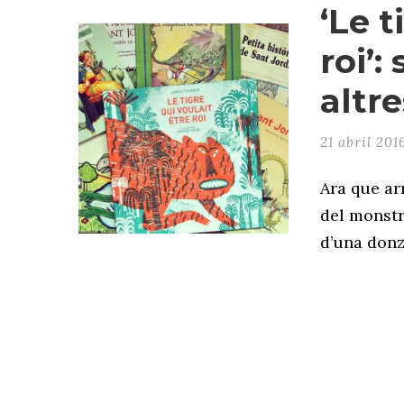
‘Le t
roi’:
altre
21 abril 201
Ara que arr
del monstr
d’una donze