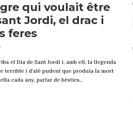
igre qui voulait être
 sant Jordi, el drac i
s feres
6
iba el Dia de Sant Jordi i, amb ell, la llegenda
e terrible i d’alé pudent que produïa la mort
lla cada any, parlar de bèsties...