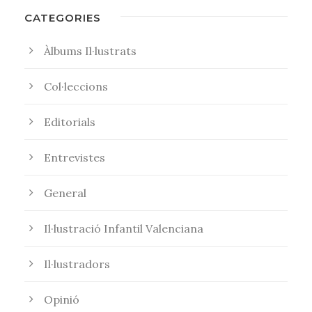
CATEGORIES
Àlbums Il·lustrats
Col·leccions
Editorials
Entrevistes
General
Il·lustració Infantil Valenciana
Il·lustradors
Opinió