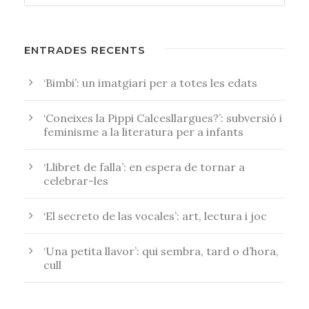
ENTRADES RECENTS
‘Bimbi’: un imatgiari per a totes les edats
‘Coneixes la Pippi Calcesllargues?’: subversió i
feminisme a la literatura per a infants
‘Llibret de falla’: en espera de tornar a
celebrar-les
‘El secreto de las vocales’: art, lectura i joc
‘Una petita llavor’: qui sembra, tard o d’hora,
cull