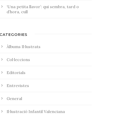
‘Una petita llavor’: qui sembra, tard o
d’hora, cull
CATEGORIES
Àlbums Il·lustrats
Col·leccions
Editorials
Entrevistes
General
Il·lustració Infantil Valenciana