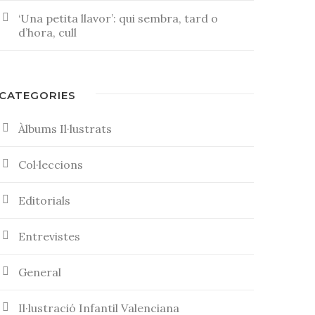
‘Una petita llavor’: qui sembra, tard o
d’hora, cull
CATEGORIES
Àlbums Il·lustrats
Col·leccions
Editorials
Entrevistes
General
Il·lustració Infantil Valenciana