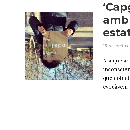
‘Capg
amb 
esta
18 desembre
Ara que ac
inconscien
que coincid
evocàvem t