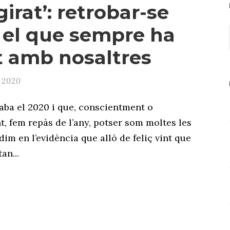
irat’: retrobar-se
el que sempre ha
t amb nosaltres
 2020
aba el 2020 i que, conscientment o
t, fem repàs de l’any, potser som moltes les
im en l’evidència que allò de feliç vint que
an...