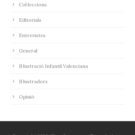
Col·leccions
Editorials
Entrevistes
General
Il·lustració Infantil Valenciana
Il·lustradors
Opinió