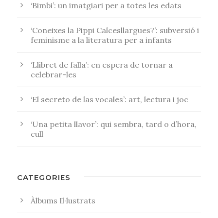
‘Bimbi’: un imatgiari per a totes les edats
‘Coneixes la Pippi Calcesllargues?’: subversió i
feminisme a la literatura per a infants
‘Llibret de falla’: en espera de tornar a
celebrar-les
‘El secreto de las vocales’: art, lectura i joc
‘Una petita llavor’: qui sembra, tard o d’hora,
cull
CATEGORIES
Àlbums Il·lustrats