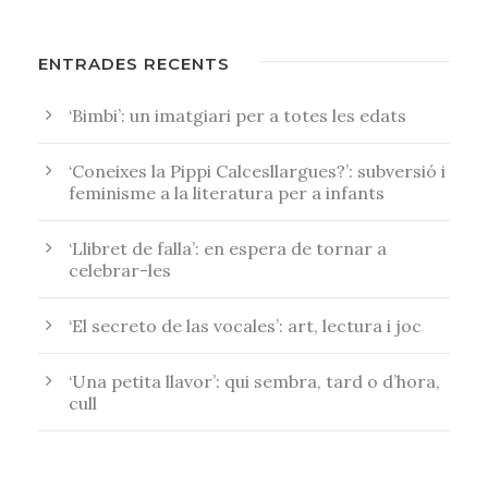
ENTRADES RECENTS
‘Bimbi’: un imatgiari per a totes les edats
‘Coneixes la Pippi Calcesllargues?’: subversió i
feminisme a la literatura per a infants
‘Llibret de falla’: en espera de tornar a
celebrar-les
‘El secreto de las vocales’: art, lectura i joc
‘Una petita llavor’: qui sembra, tard o d’hora,
cull