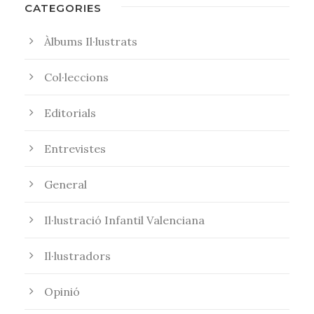
CATEGORIES
Àlbums Il·lustrats
Col·leccions
Editorials
Entrevistes
General
Il·lustració Infantil Valenciana
Il·lustradors
Opinió