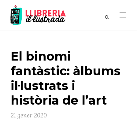
El binomi
fantàstic: àlbums
il·lustrats i
història de l’art
21 gener 2020