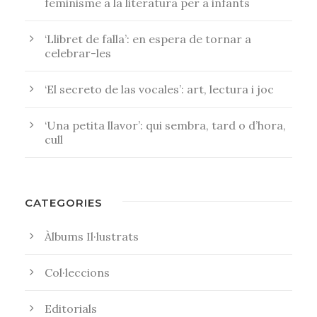
feminisme a la literatura per a infants
‘Llibret de falla’: en espera de tornar a
celebrar-les
‘El secreto de las vocales’: art, lectura i joc
‘Una petita llavor’: qui sembra, tard o d’hora,
cull
CATEGORIES
Àlbums Il·lustrats
Col·leccions
Editorials