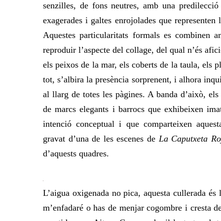
senzilles, de fons neutres, amb una predilecció
exagerades i galtes enrojolades que representen 
Aquestes particularitats formals es combinen a
reproduir l’aspecte del collage, del qual n’és afici
els peixos de la mar, els coberts de la taula, els pl
tot, s’albira la presència sorprenent, i alhora i
al llarg de totes les pàgines. A banda d’a
ixò
, el
de marcs elegants i barrocs que exhibeixen imat
intenció conceptual i que comparteixen aquesta 
gravat d’una de les escenes de
La Caputxeta Ro
d’aquests quadres.
L’aigua oxigenada no pica, aquesta cullerada és 
m’enfadaré o has de menjar cogombre i cresta de 