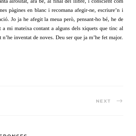
ta airositat, ara bé, al final del llibre, i conscient com
unes pàgines en blanc i recomana afegir-ne, escriure’n i
ació. Jo ja he afegit la meua però, pensant-ho bé, he de
a mi mateixa contant a alguns dels xiquets que tinc al
t n’he inventat de noves. Deu ser que ja m’he fet major.
NEXT