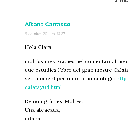
2 R
Aitana Carrasco
8 octubre 2014 at 13.27
Hola Clara:
moltíssimes gràcies pel comentari al meu 
que estudies l’obre del gran mestre Calata
seu moment per redir-li homentage:
http
calatayud.html
De nou gràcies. Moltes.
Una abraçada,
aitana