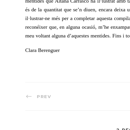
mentides que Aitana Carrasco ha il·lustrat amb tan
és de la quantitat que se’n diuen, encara deixa 
il·lustrar-ne més per a completar aquesta compil
reconéixer que, en alguna ocasió, m’he enxampat 
meu voltant alguna d’aquestes mentides. Fins i to
Clara Berenguer
PREV