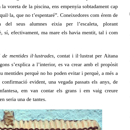
a la voreta de la piscina, ens empenyia sobtadament cap
nquil·la, que no t’espentaré”. Coneixedores com érem de
 del seus alumnes eixia per l’escaleta, plorant
 sí, efectivament, ma mare els havia mentit, tal i com
 de mentides il·lustrades,
contat i il·lustrat per Aitana
gons s’explica a l’interior, es va crear amb el propòsit
diu mentides perquè no ho poden evitar i perquè, a més a
a confirmació evident, una vegada passats els anys,
de
infantesa, em van contar els grans i em vaig creure
en seria una de tantes.