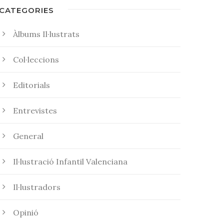
CATEGORIES
Àlbums Il·lustrats
Col·leccions
Editorials
Entrevistes
General
Il·lustració Infantil Valenciana
Il·lustradors
Opinió