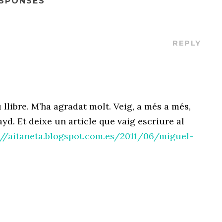
ESPONSES
REPLY
llibre. M’ha agradat molt. Veig, a més a més,
yd. Et deixe un article que vaig escriure al
://aitaneta.blogspot.com.es/2011/06/miguel-