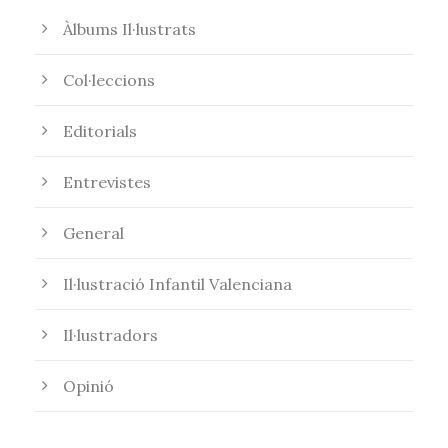
Àlbums Il·lustrats
Col·leccions
Editorials
Entrevistes
General
Il·lustració Infantil Valenciana
Il·lustradors
Opinió