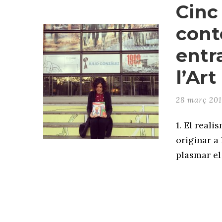
Cinc
cont
entra
l’Art 
28 març 201
1. El real
originar a
plasmar el