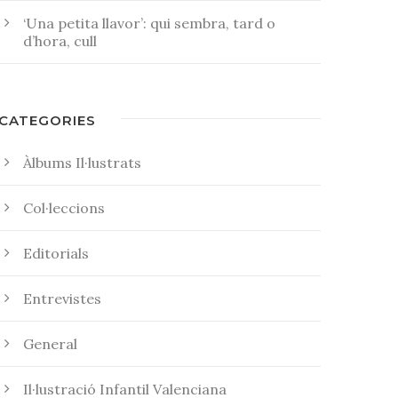
‘Una petita llavor’: qui sembra, tard o
d’hora, cull
CATEGORIES
Àlbums Il·lustrats
Col·leccions
Editorials
Entrevistes
General
Il·lustració Infantil Valenciana