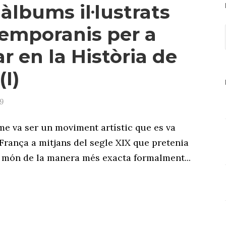
 àlbums il·lustrats
emporanis per a
r en la Història de
(I)
9
isme va ser un moviment artístic que es va
 França a mitjans del segle XIX que pretenia
 món de la manera més exacta formalment...