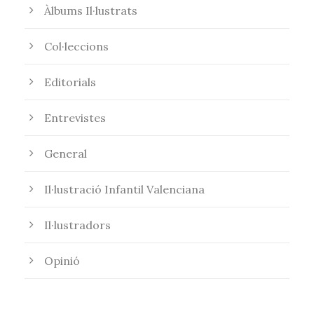
Àlbums Il·lustrats
Col·leccions
Editorials
Entrevistes
General
Il·lustració Infantil Valenciana
Il·lustradors
Opinió