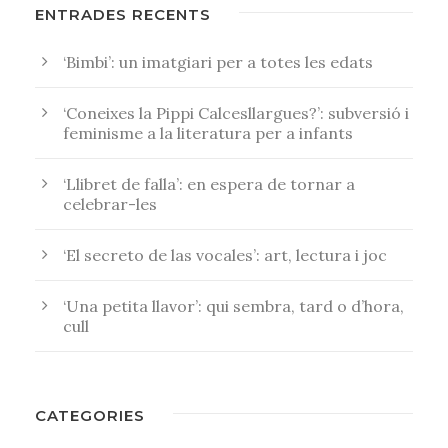
ENTRADES RECENTS
‘Bimbi’: un imatgiari per a totes les edats
‘Coneixes la Pippi Calcesllargues?’: subversió i
feminisme a la literatura per a infants
‘Llibret de falla’: en espera de tornar a
celebrar-les
‘El secreto de las vocales’: art, lectura i joc
‘Una petita llavor’: qui sembra, tard o d’hora,
cull
CATEGORIES