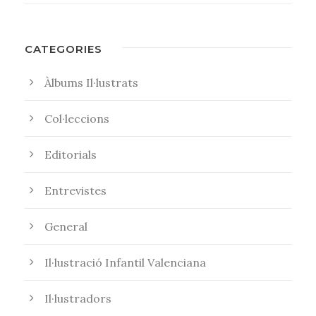
CATEGORIES
Àlbums Il·lustrats
Col·leccions
Editorials
Entrevistes
General
Il·lustració Infantil Valenciana
Il·lustradors