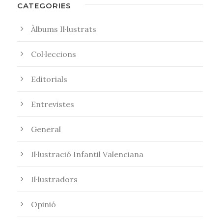
CATEGORIES
Àlbums Il·lustrats
Col·leccions
Editorials
Entrevistes
General
Il·lustració Infantil Valenciana
Il·lustradors
Opinió