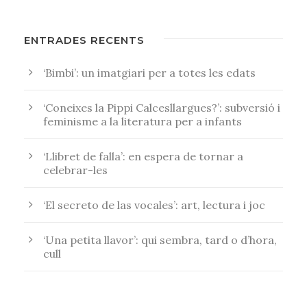
ENTRADES RECENTS
‘Bimbi’: un imatgiari per a totes les edats
‘Coneixes la Pippi Calcesllargues?’: subversió i
feminisme a la literatura per a infants
‘Llibret de falla’: en espera de tornar a
celebrar-les
‘El secreto de las vocales’: art, lectura i joc
‘Una petita llavor’: qui sembra, tard o d’hora,
cull