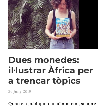
Dues monedes:
il·lustrar Àfrica per
a trencar tòpics
26 juny 2019
Quan em publiquen un àlbum nou, sempre